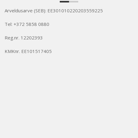
Arveldusarve (SEB): EE301010220203559225
Tel: +372 5858 0880
Reg.nr. 12202393
KMKnr. EE101517405