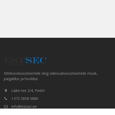
Nõrkvoolusüsteemide ning videovalvesüsteemide müük,
paigaldus ja hooldus
Läike tee 2/4, Peetri
+372 5858 0880
info@estsec.ee