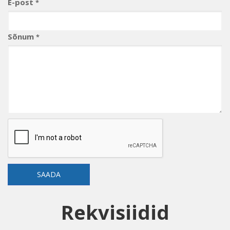
E-post
*
Sõnum
*
SAADA
Rekvisiidid