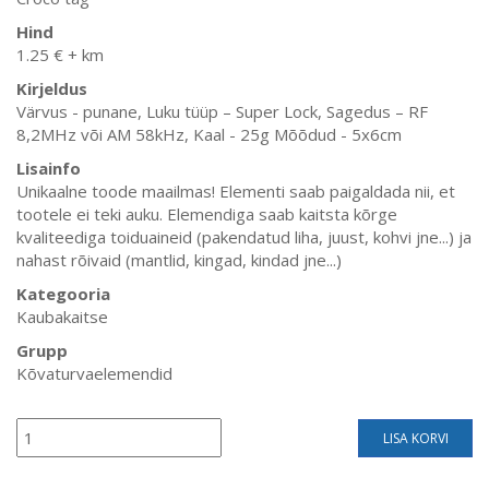
Hind
1.25 € + km
Kirjeldus
Värvus - punane, Luku tüüp – Super Lock, Sagedus – RF
8,2MHz või AM 58kHz, Kaal - 25g Mõõdud - 5x6cm
Lisainfo
Unikaalne toode maailmas! Elementi saab paigaldada nii, et
tootele ei teki auku. Elemendiga saab kaitsta kõrge
kvaliteediga toiduaineid (pakendatud liha, juust, kohvi jne...) ja
nahast rõivaid (mantlid, kingad, kindad jne...)
Kategooria
Kaubakaitse
Grupp
Kõvaturvaelemendid
LISA KORVI