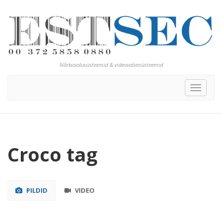
Nõrkvoolusüsteemid & videovalvesüsteemid
Toggle
navigat
Croco tag
PILDID
VIDEO