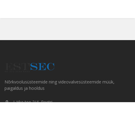
Nõrkvoolusüsteemide ning videovalvesüsteemide müük,
paigaldus ja hooldus
Läike tee 2/4, Peetri
+372 5858 0880
info@estsec.ee