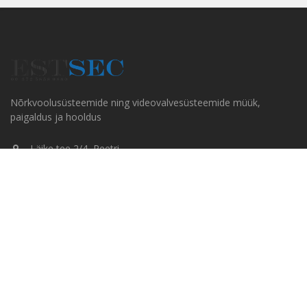
Nõrkvoolusüsteemide ning videovalvesüsteemide müük,
paigaldus ja hooldus
Läike tee 2/4, Peetri
+372 5858 0880
info@estsec.ee
Kiirmeüü
AVALEHT
KAMPAANIA