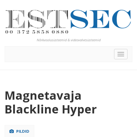
Nõrkvoolusüsteemid & videovalvesüsteemid
Toggle
navigat
Magnetavaja
Blackline Hyper
PILDID