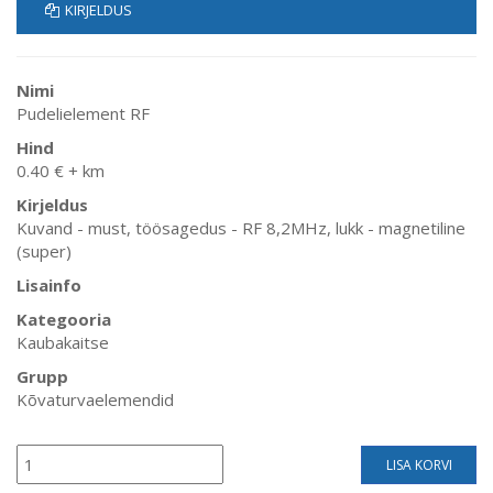
KIRJELDUS
Nimi
Pudelielement RF
Hind
0.40 € + km
Kirjeldus
Kuvand - must, töösagedus - RF 8,2MHz, lukk - magnetiline
(super)
Lisainfo
Kategooria
Kaubakaitse
Grupp
Kõvaturvaelemendid
LISA KORVI