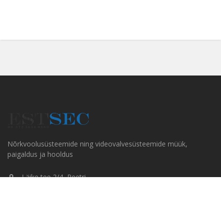
Nõrkvoolusüsteemide ning videovalvesüsteemide müük,
paigaldus ja hooldus
Läike tee 2/4, Peetri
+372 5858 0880
info@estsec.ee