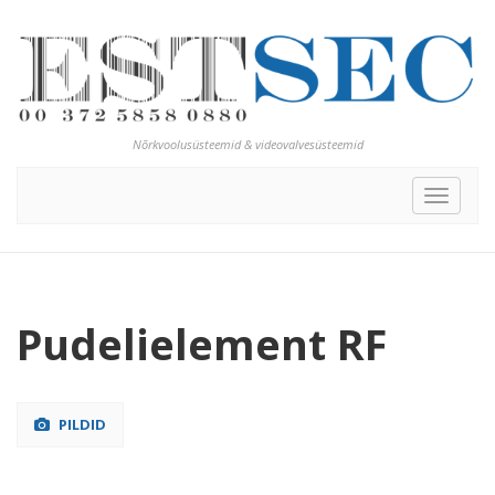
Nõrkvoolusüsteemid & videovalvesüsteemid
Toggle
navigat
Pudelielement RF
PILDID