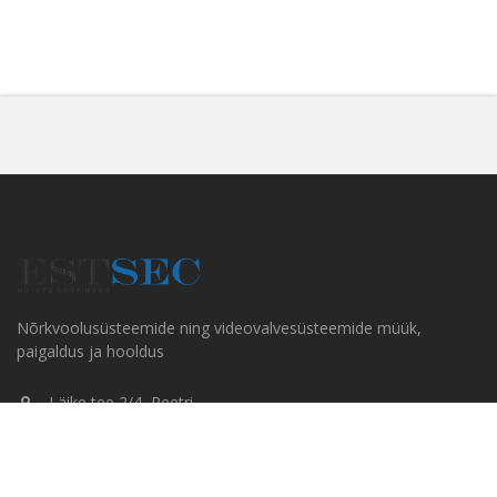
Nõrkvoolusüsteemide ning videovalvesüsteemide müük,
paigaldus ja hooldus
Läike tee 2/4, Peetri
+372 5858 0880
info@estsec.ee