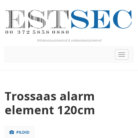
Nõrkvoolusüsteemid & videovalvesüsteemid
Toggle
navigat
Trossaas alarm
element 120cm
PILDID