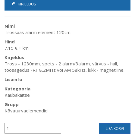
KIRJELDUS
Nimi
Trossaas alarm element 120cm
Hind
7.15 € + km
Kirjeldus
Tross - 1230mm, spets - 2 alarm/3alarm, värvus - hall,
töösagedus -RF 8,2MHz või AM 58kHz, lukk - magnetiline.
Lisainfo
Kategooria
Kaubakaitse
Grupp
Kõvaturvaelemendid
LISA KORVI