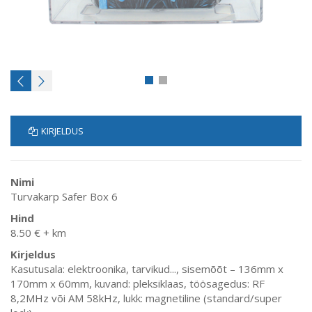
KIRJELDUS
Nimi
Turvakarp Safer Box 6
Hind
8.50 € + km
Kirjeldus
Kasutusala: elektroonika, tarvikud..., sisemõõt – 136mm x
170mm x 60mm, kuvand: pleksiklaas, töösagedus: RF
8,2MHz või AM 58kHz, lukk: magnetiline (standard/super