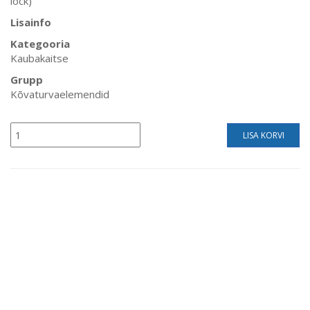
lock)
Lisainfo
Kategooria
Kaubakaitse
Grupp
Kõvaturvaelemendid
LISA KORVI