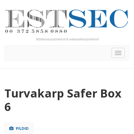
Nõrkvoolusüsteemid & videovalvesüsteemid
Toggle
navigat
Turvakarp Safer Box
6
PILDID