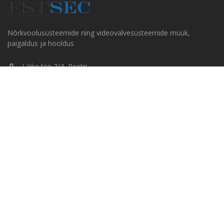
Nõrkvoolusüsteemide ning videovalvesüsteemide müük,
paigaldus ja hooldus
Läike tee 2/4, Peetri
+372 5858 0880
info@estsec.ee
Kiirmeüü
AVALEHT
KAMPAANIA
ALLALAADIMISED
KONTAKT