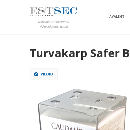
AVALEHT
Nõrkvoolusüsteemid &
videovalvesüsteemid
Turvakarp Safer B
PILDID