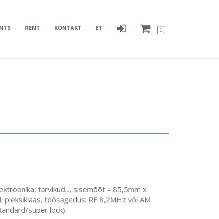
ENTS
RENT
KONTAKT
ET
0
ektroonika, tarvikud..., sisemõõt – 85,5mm x
 pleksiklaas, töösagedus: RF 8,2MHz või AM
standard/super lock)