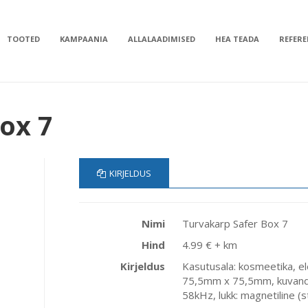
TOOTED
KAMPAANIA
ALLALAADIMISED
HEA TEADA
REFER
ox 7
KIRJELDUS
Nimi
Turvakarp Safer Box 7
Hind
4.99 € + km
Kirjeldus
Kasutusala: kosmeetika, el
75,5mm x 75,5mm, kuvand:
58kHz, lukk: magnetiline (