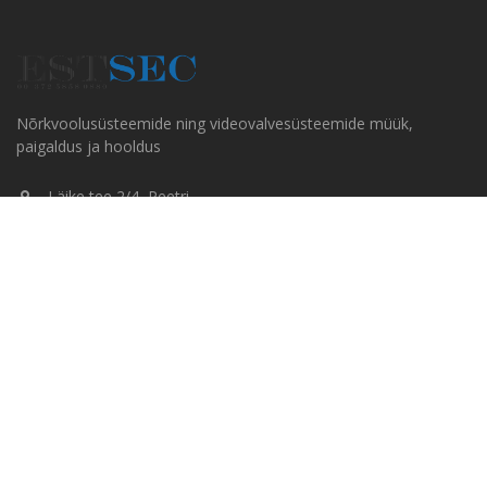
Nõrkvoolusüsteemide ning videovalvesüsteemide müük,
paigaldus ja hooldus
Läike tee 2/4, Peetri
+372 5858 0880
info@estsec.ee
Kiirmeüü
AVALEHT
KAMPAANIA
ALLALAADIMISED